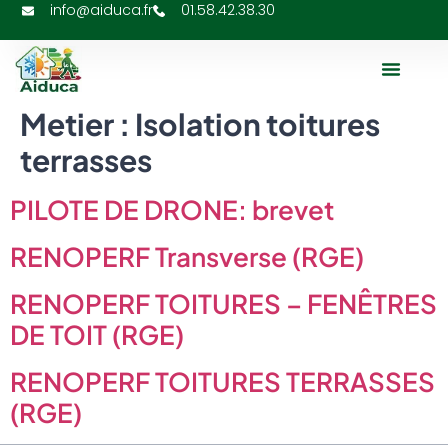
info@aiduca.fr
01.58.42.38.30
À Propos De N
Metier :
Isolation toitures
terrasses
PILOTE DE DRONE: brevet
RENOPERF Transverse (RGE)
RENOPERF TOITURES – FENÊTRES
DE TOIT (RGE)
RENOPERF TOITURES TERRASSES
(RGE)