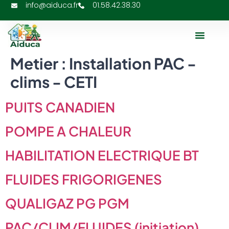
info@aiduca.fr
01.58.42.38.30
À Propos De N
Metier :
Installation PAC -
clims - CETI
PUITS CANADIEN
POMPE A CHALEUR
HABILITATION ELECTRIQUE BT
FLUIDES FRIGORIGENES
QUALIGAZ PG PGM
PAC/CLIM/FLUIDES (initiation)