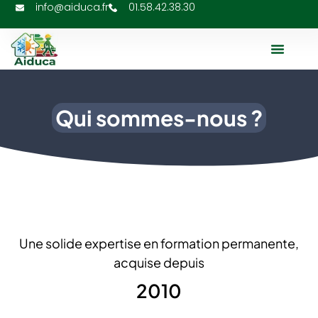
info@aiduca.fr
01.58.42.38.30
À Propos De N
Qui sommes-nous ?
Une solide expertise en formation permanente,
acquise depuis
2010